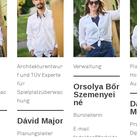
Architekturentwur
Verwaltung
Pl
f und TÜV Experte
Ho
für
Au
Orsolya Bőr
wac
Spielplatzüberwac
Szemenyei
hung
né
D
M
Büroleiterin
Dávid Major
Pr
E-mail:
Dip
Planungsleiter