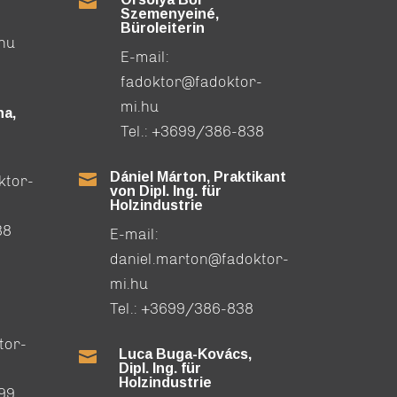

Szemenyeiné,
Büroleiterin
.hu
E-mail:
fadoktor@fadoktor-
mi.hu
a,
Tel.:
+3699/386-838
Dániel Márton, Praktikant

ktor-
von Dipl. Ing. für
Holzindustrie
88
E-mail:
daniel.marton@fadoktor-
mi.hu
Tel.:
+3699/386-838
tor-
Luca Buga-Kovács,

Dipl. Ing. für
Holzindustrie
99