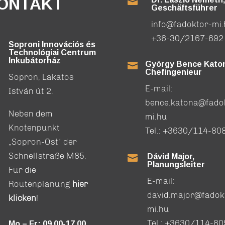
ONTAKT

Geschäftsführer
info@fadoktor-mi
+36-30/2167-692
Soproni Innovációs és
Technológiai Centrum
Inkubátorház
György Bence Katon

Chefingenieur
Sopron, Lakatos
E-mail:
István út 2.
bence.katona@fado
Neben dem
mi.hu
Knotenpunkt
Tel.:
+3630/114-80
„Sopron-Ost“ der
Schnellstraße M85.
Dávid Major,

Planungsleiter
Für die
E-mail:
Routenplanung
hier
david.major@fadok
klicken
!
mi.hu
Tel.:
+3630/114-80
Mo – Fr: 09.00-17.00