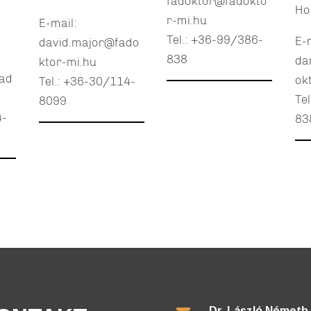
fadoktor@fadokto
Ho
r-mi.hu
E-mail:
Tel.: +36-99/386-
E-
david.major@fado
838
da
ktor-mi.hu
ad
ok
Tel.: +36-30/114-
Te
8099
4-
83
Dr. László Németh,