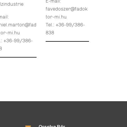
E-mail:
lzindustrie
favedoszer@fadok
mail:
tor-mi.hu
niel.marton@fad
Tel.: +36-99/386-
tor-mi.hu
838
l.: +36-99/386-
8
Orsolya Bőr