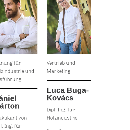
anung für
Vertrieb und
lzindustrie und
Marketing
sführung
Luca Buga-
Kovács
ániel
árton
Dipl. Ing. für
aktikant von
Holzindustrie.
l. Ing. für