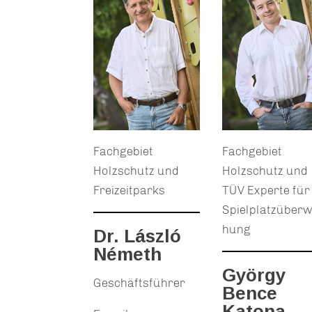
Fachgebiet
Fachgebiet
Holzschutz und
Holzschutz und
Freizeitparks
TÜV Experte für
Spielplatzüber
hung
Dr. László
Németh
György
Geschäftsführer
Bence
Katona