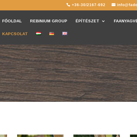
+36-30/2167-692
info@fado
FŐOLDAL
REBINIUM GROUP
ÉPÍTÉSZET
FAANYAGV
KAPCSOLAT