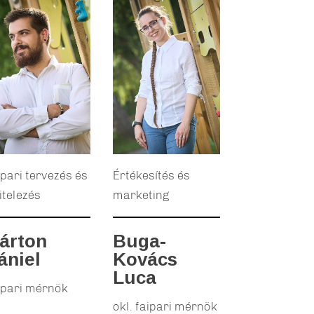
ipari tervezés és
Értékesítés és
itelezés
marketing
árton
Buga-
ániel
Kovács
Luca
ipari mérnök
okl. faipari mérnök