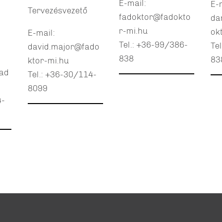
E-mail:
E-
Tervezésvezető
fadoktor@fadokto
da
r-mi.hu
ok
E-mail:
Tel.: +36-99/386-
Te
david.major@fado
838
83
ktor-mi.hu
ad
Tel.: +36-30/114-
8099
4-