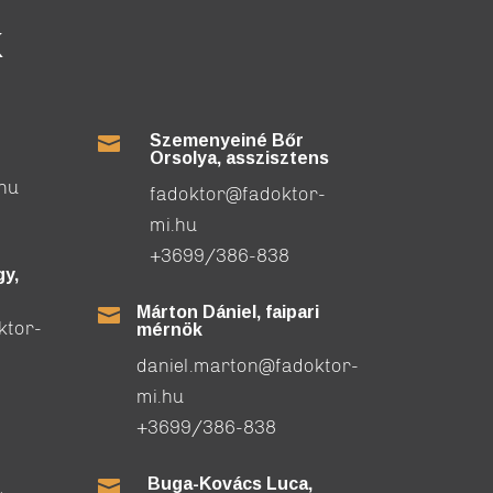
K
Szemenyeiné Bőr

Orsolya, asszisztens
.hu
fadoktor@fadoktor-
mi.hu
+3699/386-838
y,
Márton Dániel, faipari

ktor-
mérnök
daniel.marton@fadoktor-
mi.hu
+3699/386-838
Buga-Kovács Luca,
