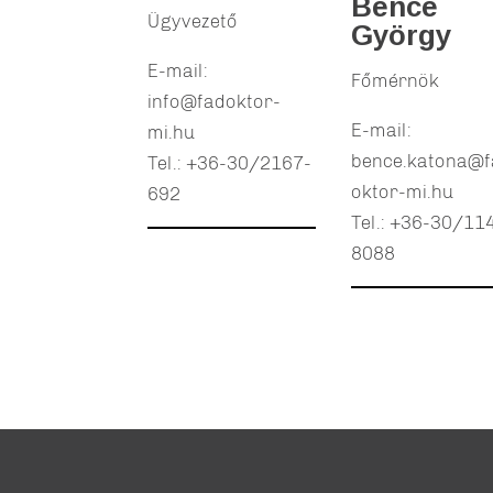
Bence
Ügyvezető
György
E-mail:
Főmérnök
info@fadoktor-
E-mail:
mi.hu
bence.katona@f
Tel.: +36-30/2167-
oktor-mi.hu
692
Tel.: +36-30/11
8088