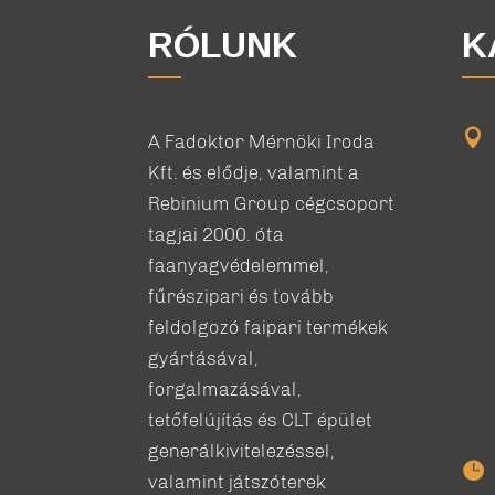
RÓLUNK
K

A Fadoktor Mérnöki Iroda
Kft. és elődje, valamint a
Rebinium Group cégcsoport
tagjai 2000. óta
faanyagvédelemmel,
fűrészipari és tovább
feldolgozó faipari termékek
gyártásával,
forgalmazásával,
tetőfelújítás és CLT épület
generálkivitelezéssel,

valamint játszóterek