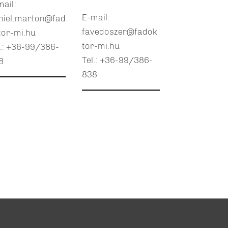
mail:
E-mail:
niel.marton@fad
favedoszer@fadok
tor-mi.hu
tor-mi.hu
l.: +36-99/386-
Tel.: +36-99/386-
8
838