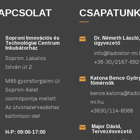
APCSOLAT
CSAPATUN
Soproni Innovációs és
Dr. Németh László,

Technológiai Centrum
ügyvezető
Inkubátorház
info@fadoktor-mi
Sopron, Lakatos
+36-30/2167-692
István út 2.
Katona Bence Györg

M85 gyorsforgalmi út
főmérnök
Sopron-Kelet
bence.katona@fado
csomópontja mellett.
mi.hu
Az útvonatervezéshez
+3630/114-8088
kattintson ide!
Major Dávid,

Tervezésvezető
H-P: 09:00-17:00