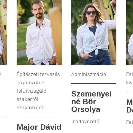
m
Építészeti tervezés
Adminisztráció
Fa
és játszótér
kiv
felülvizsgáló
Szemenyei
szakértői
né Bőr
M
szakterület
Orsolya
D
Irodavezető
Fa
Major Dávid