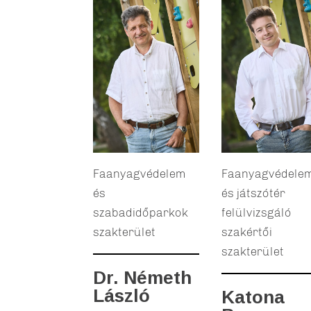
Faanyagvédelem
Faanyagvédele
és
és játszótér
szabadidőparkok
felülvizsgáló
szakterület
szakértői
szakterület
Dr. Németh
László
Katona