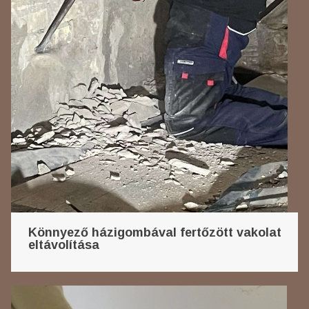
Könnyező házigombával fertőzött vakolat
eltávolítása