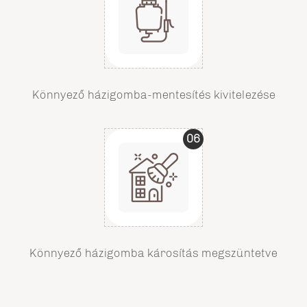
Könnyező házigomba-mentesítés kivitelezése
06
Könnyező házigomba károsítás megszüntetve