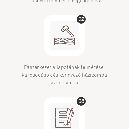
szakértői felmérés megrendelése
02
Faszerkezet állapotának felmérése,
károsodások és könnyező házigomba
azonosítása
03