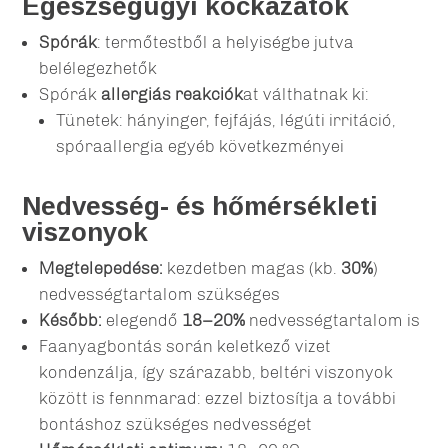
Egészségügyi kockázatok
Spórák
: termőtestből a helyiségbe jutva
belélegezhetők
Spórák
allergiás reakciók
at válthatnak ki:
Tünetek: hányinger, fejfájás, légúti irritáció,
spóraallergia egyéb következményei
Nedvesség- és hőmérsékleti
viszonyok
Megtelepedése:
kezdetben magas (kb.
30%
)
nedvességtartalom szükséges
Később:
elegendő
18–20%
nedvességtartalom is
Faanyagbontás során keletkező vizet
kondenzálja, így szárazabb, beltéri viszonyok
között is fennmarad: ezzel biztosítja a további
bontáshoz szükséges nedvességet