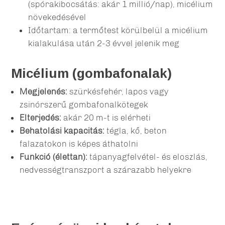
(spórakibocsátás: akár 1 millió/nap), micélium
növekedésével
Időtartam: a termőtest körülbelül a micélium
kialakulása után 2-3 évvel jelenik meg
Micélium (gombafonalak)
Megjelenés:
szürkésfehér, lapos vagy
zsinórszerű gombafonalkötegek
Elterjedés:
akár 20 m-t is elérheti
Behatolási kapacitás:
tégla, kő, beton
falazatokon is képes áthatolni
Funkció (élettan):
tápanyagfelvétel- és eloszlás,
nedvességtranszport a szárazabb helyekre