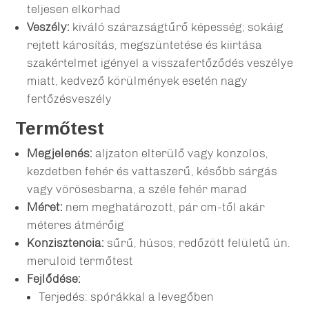
teljesen elkorhad
Veszély:
kiváló szárazságtűrő képesség; sokáig
rejtett károsítás, megszüntetése és kiirtása
szakértelmet igényel a visszafertőződés veszélye
miatt, kedvező körülmények esetén nagy
fertőzésveszély
Termőtest
Megjelenés:
aljzaton elterülő vagy konzolos,
kezdetben fehér és vattaszerű, később sárgás
vagy vörösesbarna, a széle fehér marad
Méret:
nem meghatározott, pár cm-től akár
méteres átmérőig
Konzisztencia:
sűrű, húsos; redőzött felületű ún.
meruloid termőtest
Fejlődése:
Terjedés: spórákkal a levegőben