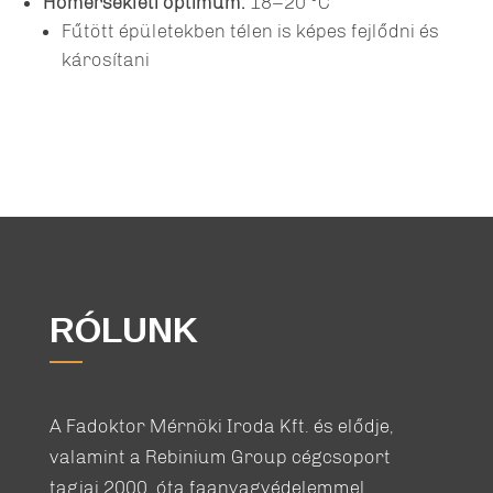
Hőmérsékleti optimum:
18–20 °C
Fűtött épületekben télen is képes fejlődni és
károsítani
RÓLUNK
A Fadoktor Mérnöki Iroda Kft. és elődje,
valamint a Rebinium Group cégcsoport
tagjai 2000. óta faanyagvédelemmel,