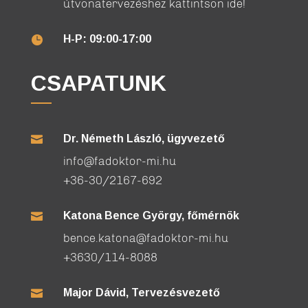
útvonatervezéshez kattintson ide!
H-P: 09:00-17:00

CSAPATUNK
Dr. Németh László, ügyvezető

info@fadoktor-mi.hu
+36-30/2167-692
Katona Bence György, főmérnök

bence.katona@fadoktor-mi.hu
+3630/114-8088
Major Dávid, Tervezésvezető
