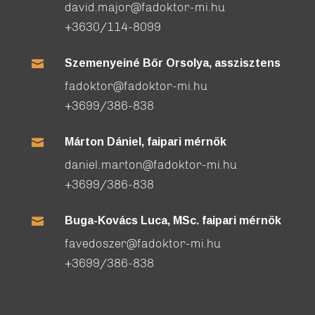
david.major@fadoktor-mi.hu
+3630/114-8099
Szemenyeiné Bőr Orsolya, asszisztens

fadoktor@fadoktor-mi.hu
+3699/386-838
Márton Dániel, faipari mérnök

daniel.marton@fadoktor-mi.hu
+3699/386-838
Buga-Kovács Luca, MSc. faipari mérnök

favedoszer@fadoktor-mi.hu
+3699/386-838