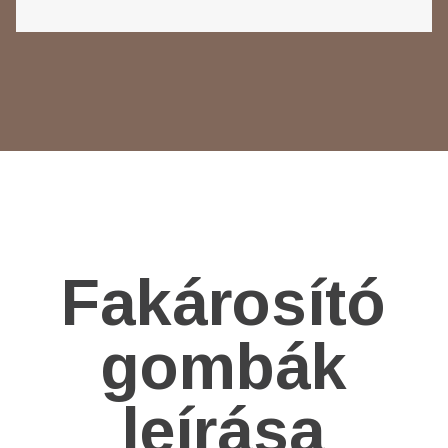
Fakárosító
gombák
leírása