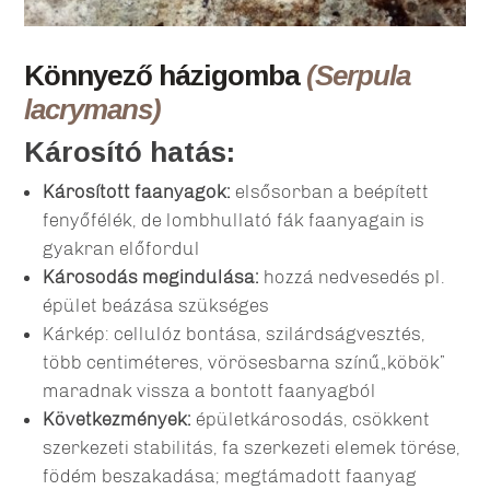
Könnyező házigomba
(Serpula
lacrymans)
Károsító hatás
:
Károsított faanyagok:
elsősorban a beépített
fenyőfélék, de lombhullató fák faanyagain is
gyakran előfordul
Károsodás megindulása:
hozzá nedvesedés pl.
épület beázása szükséges
Kárkép: cellulóz bontása, szilárdságvesztés,
több centiméteres, vörösesbarna színű„köbök”
maradnak vissza a bontott faanyagból
Következmények:
épületkárosodás, csökkent
szerkezeti stabilitás, fa szerkezeti elemek törése,
födém beszakadása; megtámadott faanyag