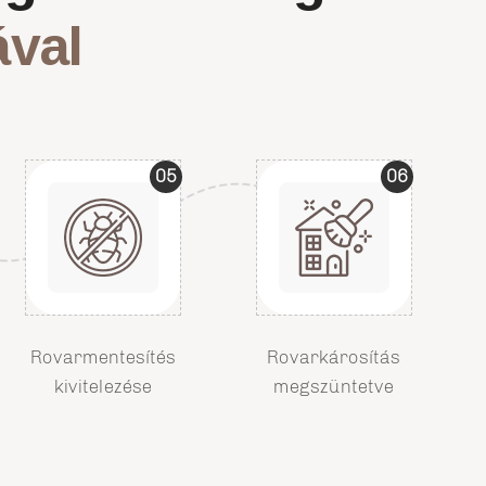
ával
05
06
Rovarmentesítés
Rovarkárosítás
kivitelezése
megszüntetve