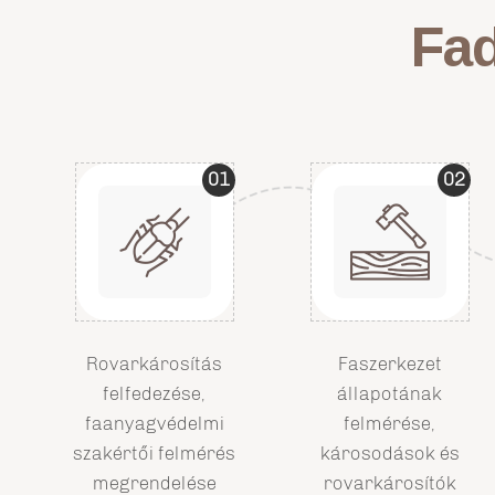
Fad
01
02
Rovarkárosítás
Faszerkezet
felfedezése,
állapotának
faanyagvédelmi
felmérése,
szakértői felmérés
károsodások és
megrendelése
rovarkárosítók