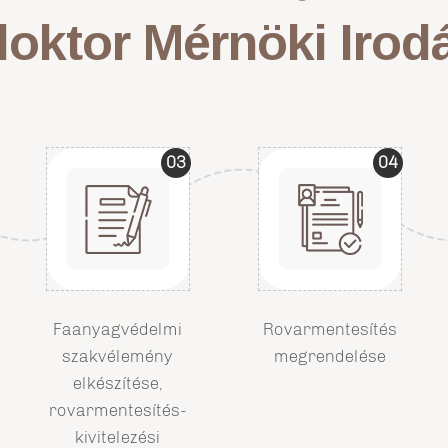
oktor Mérnöki Irod
03
04
Faanyagvédelmi
Rovarmentesítés
szakvélemény
megrendelése
elkészítése,
rovarmentesítés-
kivitelezési