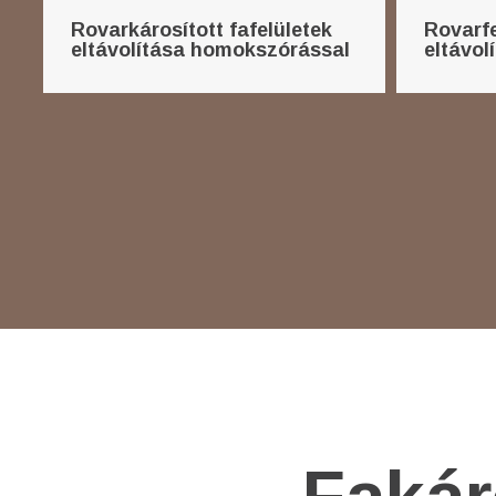
Rovarkárosított fafelületek
Rovarfe
eltávolítása homokszórással
eltávol