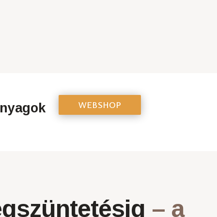
WEBSHOP
anyagok
megszüntetésig
– a