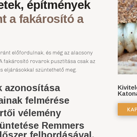
letek, építmények
t a fakárosító a
ránt előfordulnak, és még az alacsony
 A fakárosító rovarok pusztítása csak az
és eljárásokkal szüntethető meg.
k azonosítása
Kivite
Katon
inak felmérése
KA
rtői vélemény
züntetése Remmers
dőszer felhordásával,