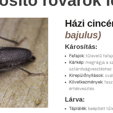
osító rovarok l
Házi cincé
bajulus)
Károsítás:
Fafajok:
tűlevelű fafa
Kárkép:
megrágja a sz
szilárdságvesztéshez 
Kirepülőnyílások:
ovál
Következmények:
fasz
értékvesztés
Lárva:
Táplálék:
beépített tű