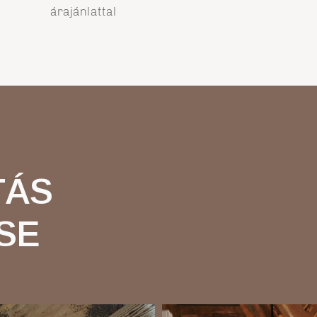
árajánlattal
TÁS
SE