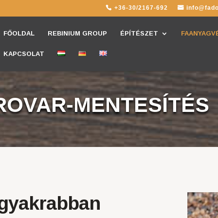
+36-30/2167-692
info@fado
FŐOLDAL
REBINIUM GROUP
ÉPÍTÉSZET
FAANYAGV
KAPCSOLAT
ROVAR-MENTESÍTÉS
 gyakrabban