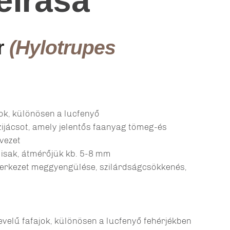
eírása
r
(Hylotrupes
jok, különösen a lucfenyő
ijácsot, amely jelentős faanyag tömeg-és
vezet
isak, átmérőjük kb. 5-8 mm
erkezet meggyengülése, szilárdságcsökkenés,
levelű fafajok, különösen a lucfenyő fehérjékben