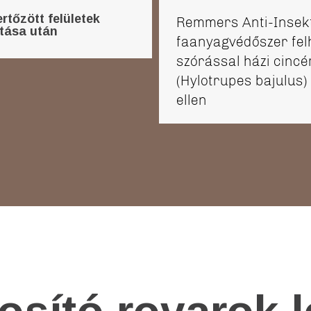
rtőzött felületek
Remmers Anti-Insek
ítása után
faanyagvédőszer fe
szórással házi cincé
(Hylotrupes bajulus)
ellen