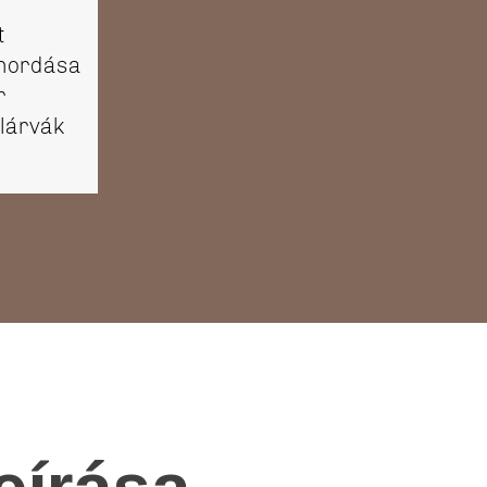
t
lhordása
r
 lárvák