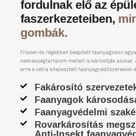
fordulnak elő az épü
faszerkezeteiben,
min
gombák.
Frissen és régebben beépített faanyagokon egya
nedvességtartalom mellett is károsítják azokat.
erre a célra kifejlesztett faanyagvédőszerekkel 
Fakárosító szervezete

Faanyagok károsodása

Faanyagvédelmi szaké

Rovarkárosítás megs

Anti-Insekt faanyagvé