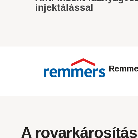
injektálással
Remmer
A rovarkárosítá