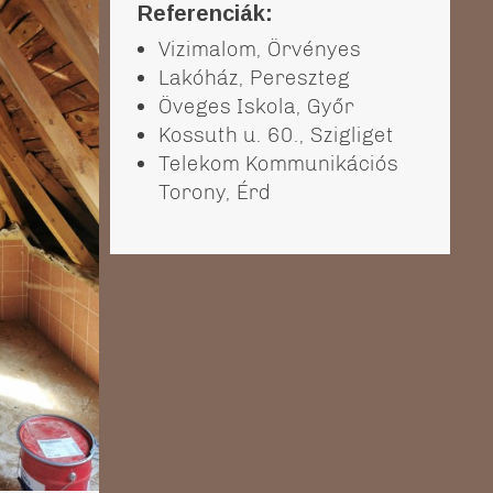
Referenciák:
Vizimalom, Örvényes
Lakóház, Pereszteg
Öveges Iskola, Győr
Kossuth u. 60., Szigliget
Telekom Kommunikációs
Torony, Érd