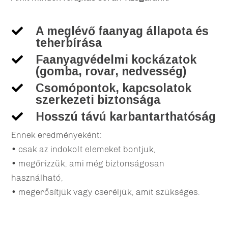
A meglévő faanyag állapota és

teherbírása
Faanyagvédelmi kockázatok

(gomba, rovar, nedvesség)
Csomópontok, kapcsolatok

szerkezeti biztonsága
Hosszú távú karbantarthatóság

Ennek eredményeként:
• csak az indokolt elemeket bontjuk,
• megőrizzük, ami még biztonságosan
használható,
• megerősítjük vagy cseréljük, amit szükséges.