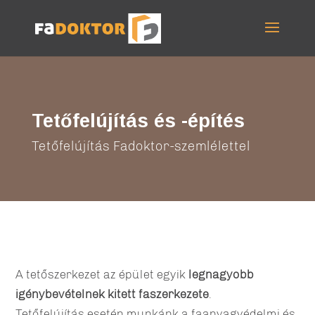
Tetőfelújítás és -építés
Tetőfelújítás Fadoktor-szemlélettel
A tetőszerkezet az épület egyik
legnagyobb
igénybevételnek kitett faszerkezete
.
Tetőfelújítás esetén munkánk a faanyagvédelmi és