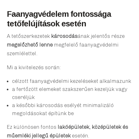
Faanyagvédelem fontossága
tetőfelújítások
esetén
A tetőszerkezetek
károsodás
ának jelentős része
megelőzhető lenne
megfelelő faanyagvédelmi
szemlélettel.
Mi a kivitelezés során:
célzott faanyagvédelmi kezeléseket alkalmazunk
a fertőzött elemeket szakszerűen kezeljük vagy
cseréljük
a későbbi károsodás esélyét minimalizáló
megoldásokat építünk be
Ez különösen fontos
lakóépületek, középületek és
műemléki jellegű épületek
esetén.