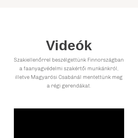
Videók
Szakiellenőrrel beszélgettünk Finnországban
a faanyagvédelmi szakértői munkánkról,
illetve Magyarósi Csabánál mentettünk meg
a régi gerendákat.