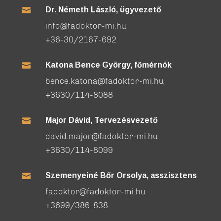
Dr. Németh László, ügyvezető

info@fadoktor-mi.hu
+36-30/2167-692
Katona Bence György, főmérnök

bence.katona@fadoktor-mi.hu
+3630/114-8088
Major Dávid, Tervezésvezető

david.major@fadoktor-mi.hu
+3630/114-8099
Szemenyeiné Bőr Orsolya, asszisztens

fadoktor@fadoktor-mi.hu
+3699/386-838