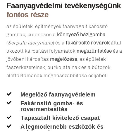
Faanyagvédelmi tevékenységünk
fontos része
az épületek, építmények faanyagait károsító
gombák, különösen a
könnyező házigomba
(
Serpula lacrymans
) és a
fakárosító rovarok
által
okozott károsítási folyamatok
megszüntetése
és a
jövőbeni károsítás
megelőzése
, az épületek
faszerkezeteinek, burkolatainak és a bútorok
élettartamának meghosszabbítása céljából.
Megelőző faanyagvédelem

Fakárosító gomba- és

rovarmentesítés
Tapasztalt kivitelező csapat

A legmodernebb eszközök és
