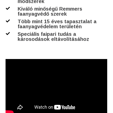
módszerek
Kiváló minőségű Remmers

faanyagvédő szerek
Több mint 15 éves tapasztalat a

faanyagvédelem területén
Speciális faipari tudás a

károsodások eltávolításához