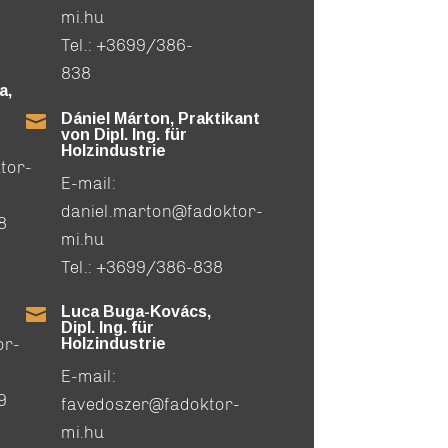
mi.hu
Tel.:
+3699/386-
838
a,
Dániel Márton, Praktikant

von Dipl. Ing. für
Holzindustrie
tor-
E-mail:
daniel.marton@fadoktor-
8
mi.hu
Tel.:
+3699/386-838
Luca Buga-Kovács,

Dipl. Ing. für
or-
Holzindustrie
E-mail:
9
favedoszer@fadoktor-
mi.hu