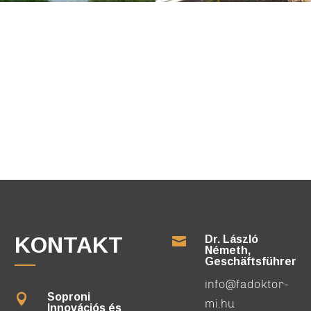
KONTAKT
Dr. László

Németh,
Geschäftsführer
info@fadoktor-
Soproni

mi.hu
Innovációs és