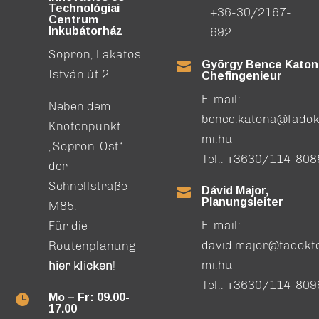
Technológiai
+36-30/2167-
Centrum
Inkubátorház
692
Sopron, Lakatos
György Bence Katon

István út 2.
Chefingenieur
E-mail:
Neben dem
bence.katona@fadok
Knotenpunkt
mi.hu
„Sopron-Ost“
Tel.:
+3630/114-808
der
Schnellstraße
Dávid Major,

Planungsleiter
M85.
E-mail:
Für die
david.major@fadokt
Routenplanung
mi.hu
hier klicken
!
Tel.:
+3630/114-809
Mo – Fr: 09.00-

17.00