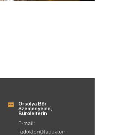
Orsolya Bőr

Szemenyeiné,
Büroleiterin
E-mail:
fadoktor@fadoktor-