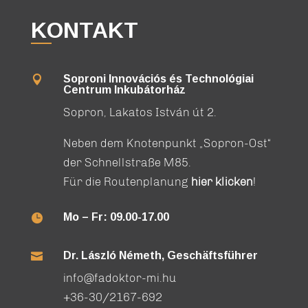
KONTAKT
Soproni Innovációs és Technológiai

Centrum Inkubátorház
Sopron, Lakatos István út 2.
Neben dem Knotenpunkt „Sopron-Ost“
der Schnellstraße M85.
Für die Routenplanung
hier klicken
!
Mo – Fr: 09.00-17.00

Dr. László Németh, Geschäftsführer

info@fadoktor-mi.hu
+36-30/2167-692