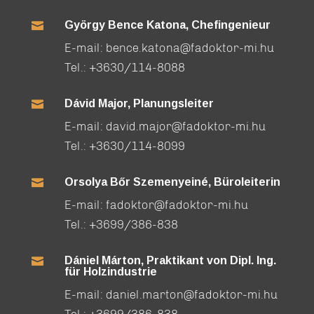
György Bence Katona, Chefingenieur

E-mail:
bence.katona@fadoktor-mi.hu
Tel.:
+3630/114-8088
Dávid Major, Planungsleiter

E-mail:
david.major@fadoktor-mi.hu
Tel.:
+3630/114-8099
Orsolya Bőr Szemenyeiné, Büroleiterin

E-mail:
fadoktor@fadoktor-mi.hu
Tel.:
+3699/386-838
Dániel Márton, Praktikant von Dipl. Ing.

für Holzindustrie
E-mail:
daniel.marton@fadoktor-mi.hu