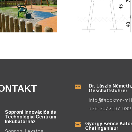
ONTAKT
Dr. László Németh,

Geschäftsführer
info@fadoktor-mi
+36-30/2167-692
Soproni Innovációs és
Technológiai Centrum
Inkubátorház
György Bence Katon

Chefingenieur
Sopron, Lakatos