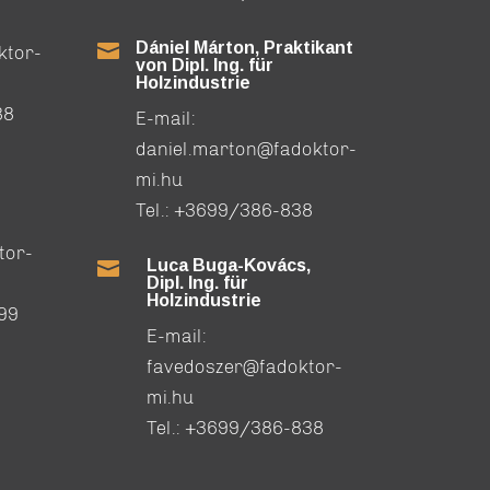
Dániel Márton, Praktikant

ktor-
von Dipl. Ing. für
Holzindustrie
88
E-mail:
daniel.marton@fadoktor-
mi.hu
Tel.:
+3699/386-838
tor-
Luca Buga-Kovács,

Dipl. Ing. für
Holzindustrie
99
E-mail:
favedoszer@fadoktor-
mi.hu
Tel.:
+3699/386-838