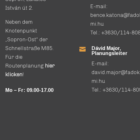
E-mail:
István út 2.
bence.katona@fado
Neben dem
mi.hu
Knotenpunkt
Tel.:
+3630/114-80
„Sopron-Ost“ der
Schnellstraße M85.
Dávid Major,

Planungsleiter
Für die
E-mail:
Routenplanung
hier
david.major@fadok
klicken
!
mi.hu
Tel.:
+3630/114-80
Mo – Fr: 09.00-17.00