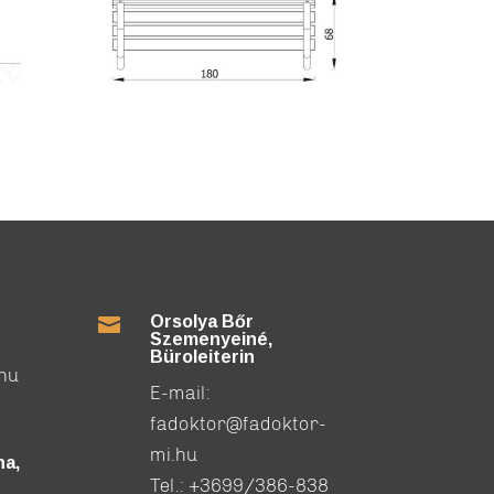
Orsolya Bőr

Szemenyeiné,
Büroleiterin
.hu
E-mail:
fadoktor@fadoktor-
mi.hu
a,
Tel.:
+3699/386-838