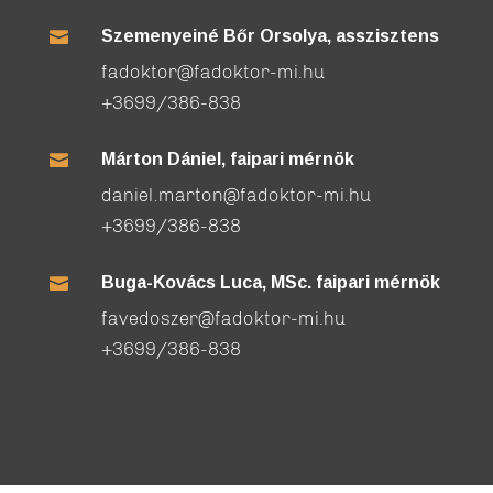
Szemenyeiné Bőr Orsolya, asszisztens

fadoktor@fadoktor-mi.hu
+3699/386-838
Márton Dániel, faipari mérnök

daniel.marton@fadoktor-mi.hu
+3699/386-838
Buga-Kovács Luca, MSc. faipari mérnök

favedoszer@fadoktor-mi.hu
+3699/386-838