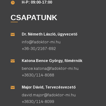
H-P: 09:00-17:00

CSAPATUNK
Dr. Németh László, ügyvezető

info@fadoktor-mi.hu
+36-30/2167-692
Katona Bence György, főmérnök

bence.katona@fadoktor-mi.hu
+3630/114-8088
Major Dávid, Tervezésvezető

david.major@fadoktor-mi.hu
+3630/114-8099