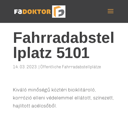
Fahrradabstel
lplatz 5101
14. 03. 2023.
|
Öffentliche Fahrradabstellplätze
Kiváló minőségű köztéri biciklitároló,
korrózió elleni védelemmel ellátott, színezett,
hajlított acélcsőből.