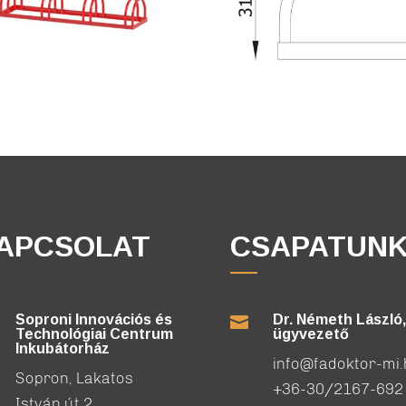
APCSOLAT
CSAPATUN
Soproni Innovációs és
Dr. Németh László,

Technológiai Centrum
ügyvezető
Inkubátorház
info@fadoktor-mi
Sopron, Lakatos
+36-30/2167-692
István út 2.