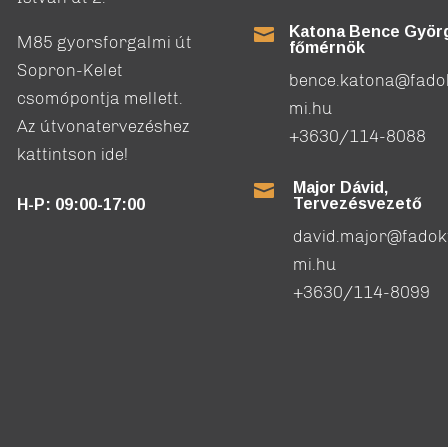
Katona Bence Györg

M85 gyorsforgalmi út
főmérnök
Sopron-Kelet
bence.katona@fado
csomópontja mellett.
mi.hu
Az útvonatervezéshez
+3630/114-8088
kattintson ide!
Major Dávid,

Tervezésvezető
H-P: 09:00-17:00
david.major@fadok
mi.hu
+3630/114-8099