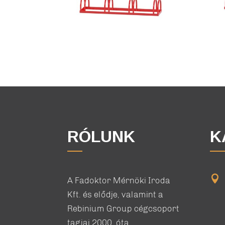
RÓLUNK
K

A Fadoktor Mérnöki Iroda
Kft. és elődje, valamint a
Rebinium Group cégcsoport
tagjai 2000. óta