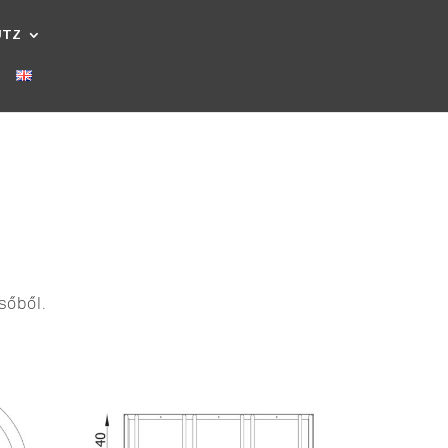
UTZ
csőből.