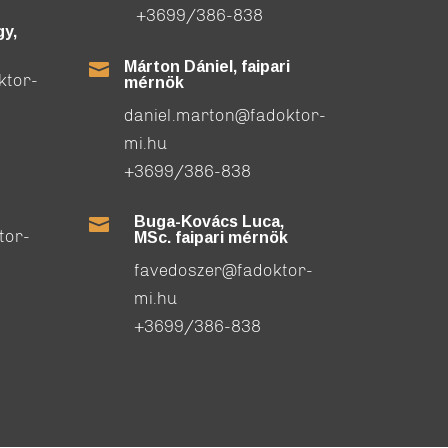
+3699/386-838
y,
Márton Dániel, faipari

ktor-
mérnök
daniel.marton@fadoktor-
mi.hu
+3699/386-838
Buga-Kovács Luca,

tor-
MSc. faipari mérnök
favedoszer@fadoktor-
mi.hu
+3699/386-838