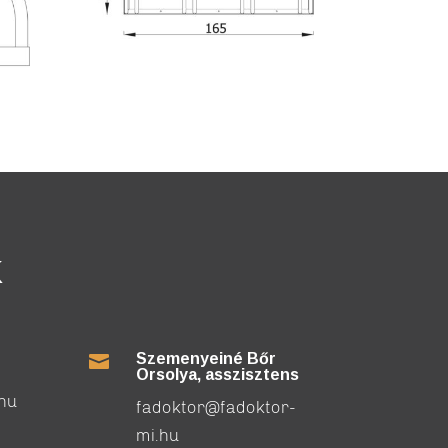
K
Szemenyeiné Bőr

Orsolya, asszisztens
.hu
fadoktor@fadoktor-
mi.hu