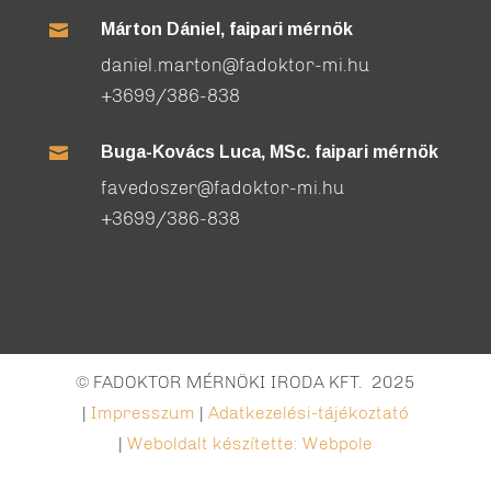
Márton Dániel, faipari mérnök

daniel.marton@fadoktor-mi.hu
+3699/386-838
Buga-Kovács Luca, MSc. faipari mérnök

favedoszer@fadoktor-mi.hu
+3699/386-838
© FADOKTOR MÉRNÖKI IRODA KFT. 2025
|
Impresszum
|
Adatkezelési-tájékoztató
|
Weboldalt készítette: Webpole