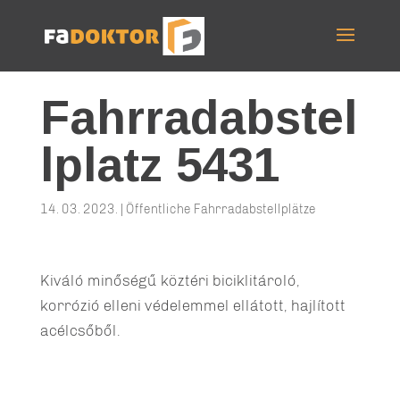
Fahrradabstel
lplatz 5431
14. 03. 2023.
|
Öffentliche Fahrradabstellplätze
Kiváló minőségű köztéri biciklitároló,
korrózió elleni védelemmel ellátott, hajlított
acélcsőből.