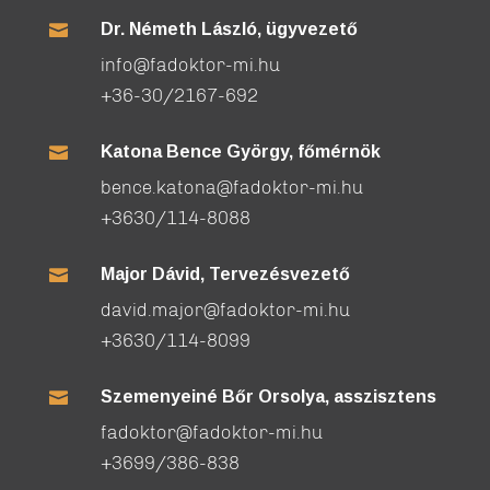
Dr. Németh László, ügyvezető

info@fadoktor-mi.hu
+36-30/2167-692
Katona Bence György, főmérnök

bence.katona@fadoktor-mi.hu
+3630/114-8088
Major Dávid, Tervezésvezető

david.major@fadoktor-mi.hu
+3630/114-8099
Szemenyeiné Bőr Orsolya, asszisztens

fadoktor@fadoktor-mi.hu
+3699/386-838