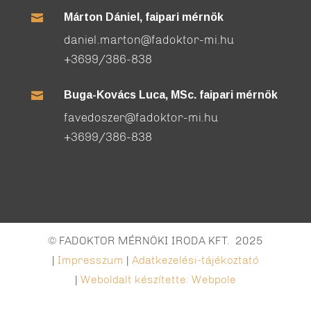
Márton Dániel, faipari mérnök

daniel.marton@fadoktor-mi.hu
+3699/386-838
Buga-Kovács Luca, MSc. faipari mérnök

favedoszer@fadoktor-mi.hu
+3699/386-838
© FADOKTOR MÉRNÖKI IRODA KFT. 2025
|
Impresszum
|
Adatkezelési-tájékoztató
|
Weboldalt készítette: Webpole