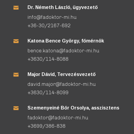
Dr. Németh László, ügyvezető

info@fadoktor-mi.hu
+36-30/2167-692
Katona Bence György, főmérnök

bence.katona@fadoktor-mi.hu
+3630/114-8088
Major Dávid, Tervezésvezető

david.major@fadoktor-mi.hu
+3630/114-8099
Szemenyeiné Bőr Orsolya, asszisztens

fadoktor@fadoktor-mi.hu
+3699/386-838