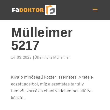
Mülleimer
5217
14. 03. 2023.
|
Öffentliche Mülleimer
Kiváló minőségű köztéri szemetes. A teteje
edzett acélból, míg a szemetes tartály
fémből, korrózió elleni védelemmel ellátva
készül.