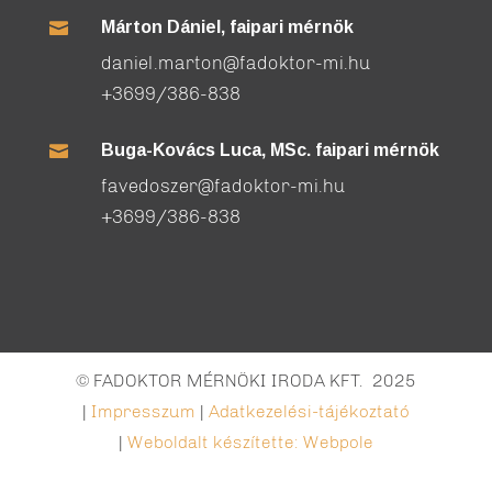
Márton Dániel, faipari mérnök

daniel.marton@fadoktor-mi.hu
+3699/386-838
Buga-Kovács Luca, MSc. faipari mérnök

favedoszer@fadoktor-mi.hu
+3699/386-838
© FADOKTOR MÉRNÖKI IRODA KFT. 2025
|
Impresszum
|
Adatkezelési-tájékoztató
|
Weboldalt készítette: Webpole