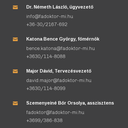
Dr. Németh László, ügyvezető

info@fadoktor-mi.hu
+36-30/2167-692
Katona Bence György, főmérnök

bence.katona@fadoktor-mi.hu
+3630/114-8088
Major Dávid, Tervezésvezető

david.major@fadoktor-mi.hu
+3630/114-8099
Szemenyeiné Bőr Orsolya, asszisztens

fadoktor@fadoktor-mi.hu
+3699/386-838