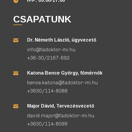
H-P: 09:00-17:00

CSAPATUNK
Dr. Németh László, ügyvezető

info@fadoktor-mi.hu
+36-30/2167-692
Katona Bence György, főmérnök

bence.katona@fadoktor-mi.hu
+3630/114-8088
Major Dávid, Tervezésvezető

david.major@fadoktor-mi.hu
+3630/114-8099