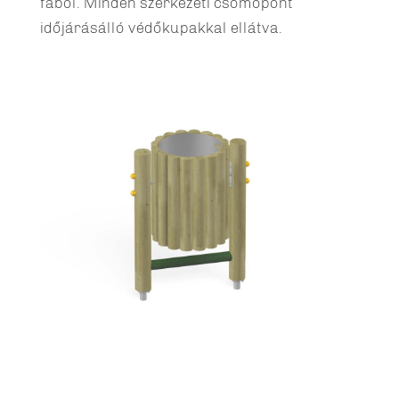
fából. Minden szerkezeti csomópont
időjárásálló védőkupakkal ellátva.