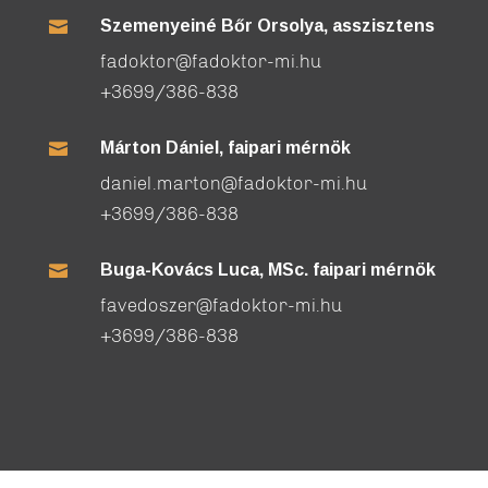
Szemenyeiné Bőr Orsolya, asszisztens

fadoktor@fadoktor-mi.hu
+3699/386-838
Márton Dániel, faipari mérnök

daniel.marton@fadoktor-mi.hu
+3699/386-838
Buga-Kovács Luca, MSc. faipari mérnök

favedoszer@fadoktor-mi.hu
+3699/386-838