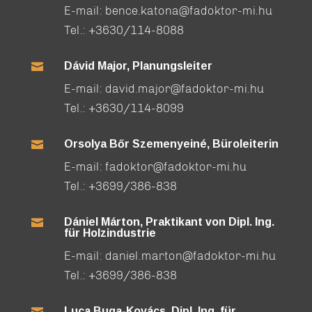
E-mail:
bence.katona@fadoktor-mi.hu
Tel.:
+3630/114-8088
Dávid Major, Planungsleiter

E-mail:
david.major@fadoktor-mi.hu
Tel.:
+3630/114-8099
Orsolya Bőr Szemenyeiné, Büroleiterin

E-mail:
fadoktor@fadoktor-mi.hu
Tel.:
+3699/386-838
Dániel Márton, Praktikant von Dipl. Ing.

für Holzindustrie
E-mail:
daniel.marton@fadoktor-mi.hu
Tel.:
+3699/386-838
Luca Buga-Kovács, Dipl. Ing. für
