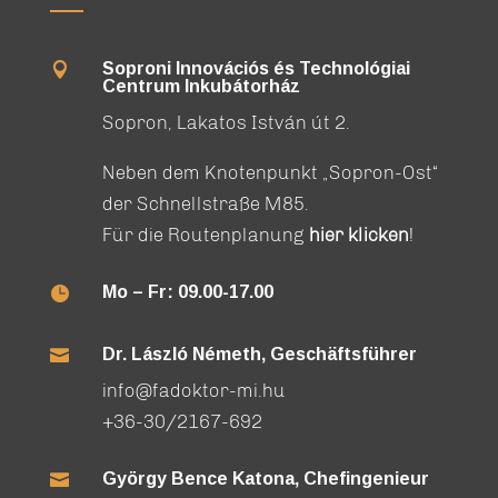
Soproni Innovációs és Technológiai

Centrum Inkubátorház
Sopron, Lakatos István út 2.
Neben dem Knotenpunkt „Sopron-Ost“
der Schnellstraße M85.
Für die Routenplanung
hier klicken
!
Mo – Fr: 09.00-17.00

Dr. László Németh, Geschäftsführer

info@fadoktor-mi.hu
+36-30/2167-692
György Bence Katona, Chefingenieur
