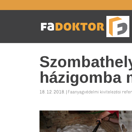
Szombathel
házigomba 
18. 12. 2018.
|
Faanyagvédelmi kivitelezési refe