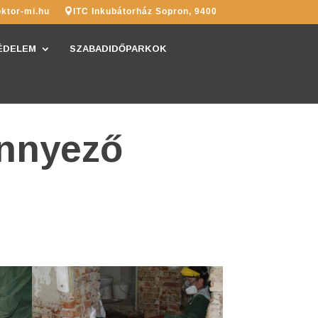
ktor-mi.hu
ITC Inkubátorház Sopron, 9400
ÉDELEM
SZABADIDŐPARKOK
nnyező