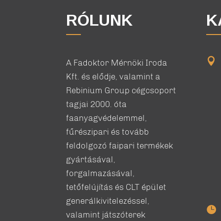
RÓLUNK
K

A Fadoktor Mérnöki Iroda
Kft. és elődje, valamint a
Rebinium Group cégcsoport
tagjai 2000. óta
faanyagvédelemmel,
fűrészipari és tovább
feldolgozó faipari termékek
gyártásával,
forgalmazásával,
tetőfelújítás és CLT épület
generálkivitelezéssel,

valamint játszóterek