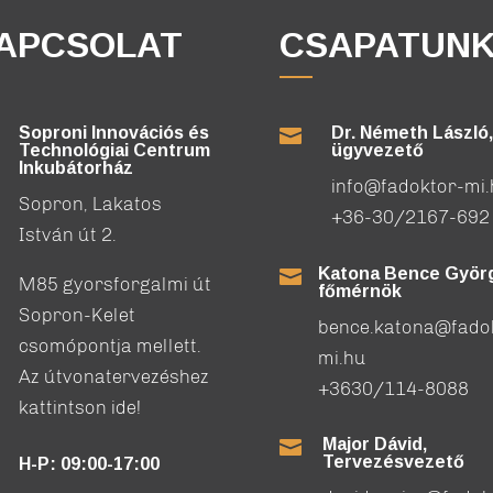
APCSOLAT
CSAPATUN
Soproni Innovációs és
Dr. Németh László,

Technológiai Centrum
ügyvezető
Inkubátorház
info@fadoktor-mi
Sopron, Lakatos
+36-30/2167-692
István út 2.
Katona Bence Györg

M85 gyorsforgalmi út
főmérnök
Sopron-Kelet
bence.katona@fado
csomópontja mellett.
mi.hu
Az útvonatervezéshez
+3630/114-8088
kattintson ide!
Major Dávid,

Tervezésvezető
H-P: 09:00-17:00