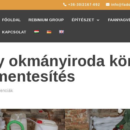
+36-30/2167-692
info@fado
FŐOLDAL
REBINIUM GROUP
ÉPÍTÉSZET
FAANYAGV
KAPCSOLAT
y okmányiroda kö
mentesítés
renciák