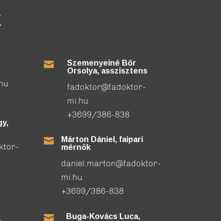
K
Szemenyeiné Bőr

Orsolya, asszisztens
.hu
fadoktor@fadoktor-
mi.hu
+3699/386-838
y,
Márton Dániel, faipari

ktor-
mérnök
daniel.marton@fadoktor-
mi.hu
+3699/386-838
Buga-Kovács Luca,
