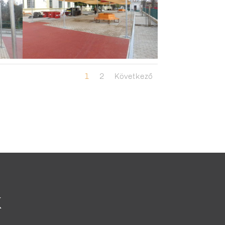
1
2
Következő
K