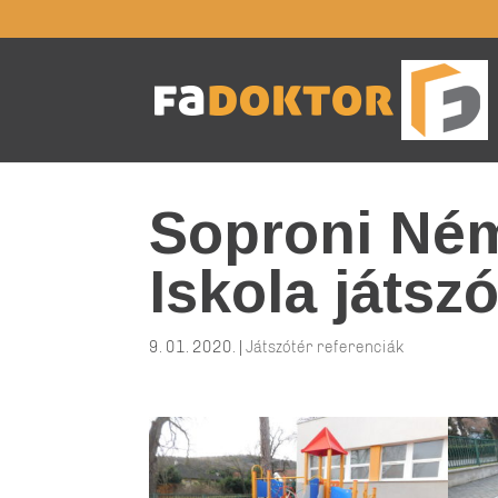
Soproni Ném
Iskola játsz
9. 01. 2020.
|
Játszótér referenciák