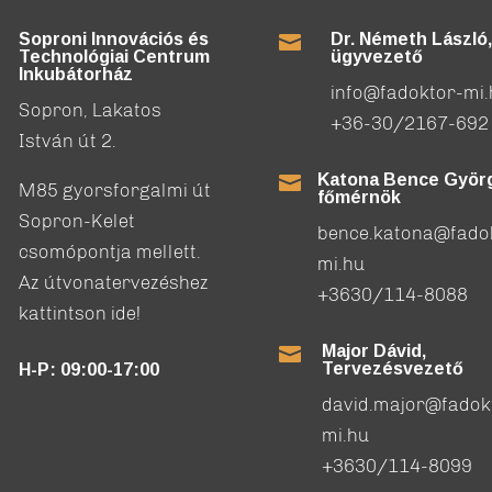
Soproni Innovációs és
Dr. Németh László,

Technológiai Centrum
ügyvezető
Inkubátorház
info@fadoktor-mi
Sopron, Lakatos
+36-30/2167-692
István út 2.
Katona Bence Györg

M85 gyorsforgalmi út
főmérnök
Sopron-Kelet
bence.katona@fado
csomópontja mellett.
mi.hu
Az útvonatervezéshez
+3630/114-8088
kattintson ide!
Major Dávid,

Tervezésvezető
H-P: 09:00-17:00
david.major@fadok
mi.hu
+3630/114-8099