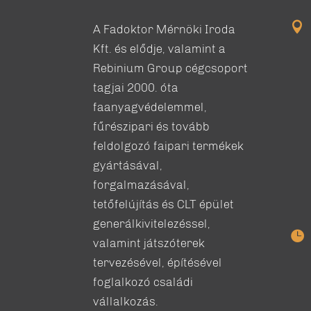

A Fadoktor Mérnöki Iroda
Kft. és elődje, valamint a
Rebinium Group cégcsoport
tagjai 2000. óta
faanyagvédelemmel,
fűrészipari és tovább
feldolgozó faipari termékek
gyártásával,
forgalmazásával,
tetőfelújítás és CLT épület
generálkivitelezéssel,

valamint játszóterek
tervezésével, építésével
foglalkozó családi
vállalkozás.