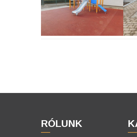
RÓLUNK
K