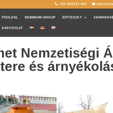
+36-30/2167-692
info@fado
FŐOLDAL
REBINIUM GROUP
ÉPÍTÉSZET
FAANYAGV
KAPCSOLAT
et Nemzetiségi Á
ótere és árnyékolá