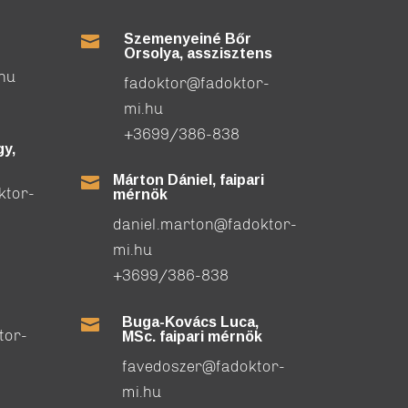
Szemenyeiné Bőr

Orsolya, asszisztens
.hu
fadoktor@fadoktor-
mi.hu
+3699/386-838
y,
Márton Dániel, faipari

ktor-
mérnök
daniel.marton@fadoktor-
mi.hu
+3699/386-838
Buga-Kovács Luca,

tor-
MSc. faipari mérnök
favedoszer@fadoktor-
mi.hu