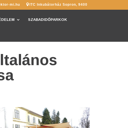
ktor-mi.hu
ITC Inkubátorház Sopron, 9400
ÉDELEM
SZABADIDŐPARKOK
ltalános
sa