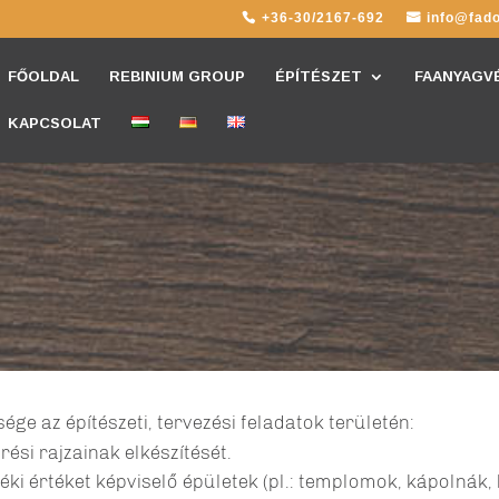
+36-30/2167-692
info@fado
FŐOLDAL
REBINIUM GROUP
ÉPÍTÉSZET
FAANYAGV
KAPCSOLAT
ge az építészeti, tervezési feladatok területén:
rési rajzainak elkészítését.
i értéket képviselő épületek (pl.: templomok, kápolnák, 