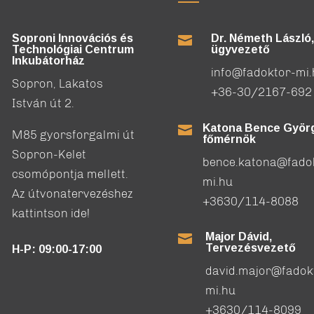
Soproni Innovációs és
Dr. Németh László,

Technológiai Centrum
ügyvezető
Inkubátorház
info@fadoktor-mi
Sopron, Lakatos
+36-30/2167-692
István út 2.
Katona Bence Györg

M85 gyorsforgalmi út
főmérnök
Sopron-Kelet
bence.katona@fado
csomópontja mellett.
mi.hu
Az útvonatervezéshez
+3630/114-8088
kattintson ide!
Major Dávid,

Tervezésvezető
H-P: 09:00-17:00
david.major@fadok
mi.hu
+3630/114-8099