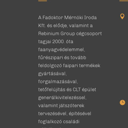

A Fadoktor Mérnöki Iroda
Kft. és elődje, valamint a
Rebinium Group cégcsoport
tagjai 2000. óta
faanyagvédelemmel,
fűrészipari és tovább
feldolgozó faipari termékek
gyártásával,
forgalmazásával,
tetőfelújítás és CLT épület
generálkivitelezéssel,

valamint játszóterek
tervezésével, építésével
foglalkozó családi