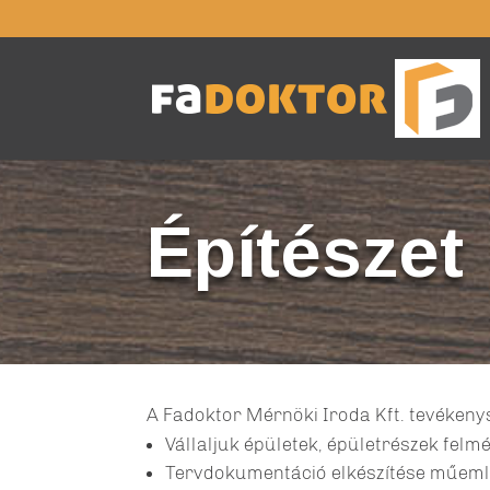
Építészet
A Fadoktor Mérnöki Iroda Kft. tevékenysé
Vállaljuk épületek, épületrészek felmé
Tervdokumentáció elkészítése műemlék