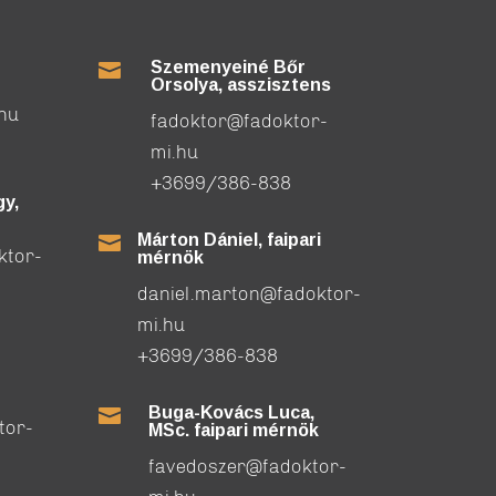
Szemenyeiné Bőr

Orsolya, asszisztens
.hu
fadoktor@fadoktor-
mi.hu
+3699/386-838
y,
Márton Dániel, faipari

ktor-
mérnök
daniel.marton@fadoktor-
mi.hu
+3699/386-838
Buga-Kovács Luca,

tor-
MSc. faipari mérnök
favedoszer@fadoktor-