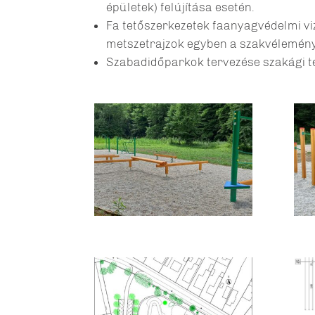
épületek) felújítása esetén.
Fa tetőszerkezetek faanyagvédelmi viz
metszetrajzok egyben a szakvélemény 
Szabadidőparkok tervezése szakági t