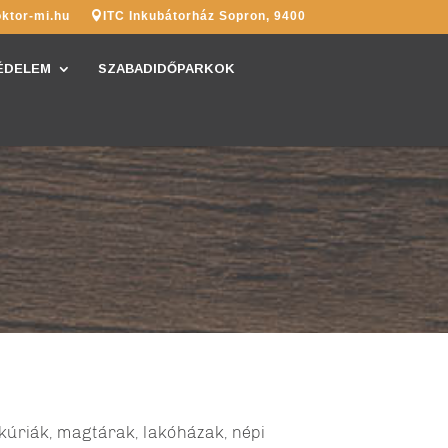
ktor-mi.hu
ITC Inkubátorház Sopron, 9400
ÉDELEM
SZABADIDŐPARKOK
kúriák, magtárak, lakóházak, népi