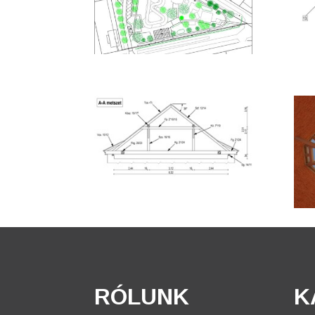
RÓLUNK
K