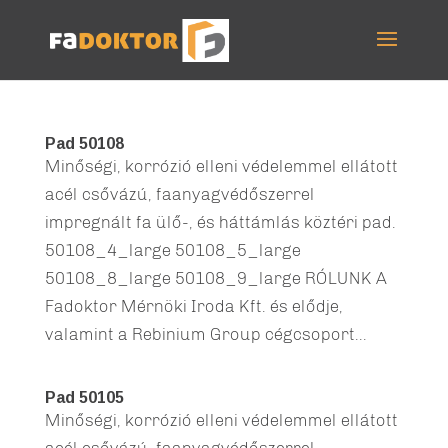
Pad 50108
Minőségi, korrózió elleni védelemmel ellátott
acél csővázú, faanyagvédőszerrel
impregnált fa ülő-, és háttámlás köztéri pad.
50108_4_large 50108_5_large
50108_8_large 50108_9_large RÓLUNK A
Fadoktor Mérnöki Iroda Kft. és elődje,
valamint a Rebinium Group cégcsoport...
Pad 50105
Minőségi, korrózió elleni védelemmel ellátott