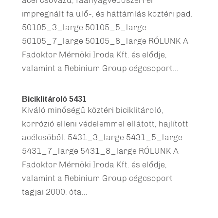
acél csővázú, faanyagvédőszerrel
impregnált fa ülő-, és háttámlás köztéri pad.
50105_3_large 50105_5_large
50105_7_large 50105_8_large RÓLUNK A
Fadoktor Mérnöki Iroda Kft. és elődje,
valamint a Rebinium Group cégcsoport...
Biciklitároló 5431
Kiváló minőségű köztéri biciklitároló,
korrózió elleni védelemmel ellátott, hajlított
acélcsőből. 5431_3_large 5431_5_large
5431_7_large 5431_8_large RÓLUNK A
Fadoktor Mérnöki Iroda Kft. és elődje,
valamint a Rebinium Group cégcsoport
tagjai 2000. óta...