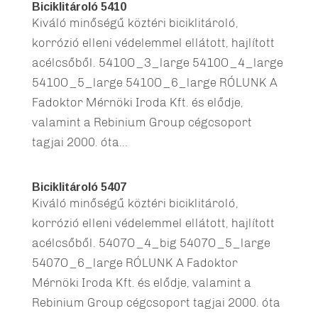
Biciklitároló 5410
Kiváló minőségű köztéri biciklitároló,
korrózió elleni védelemmel ellátott, hajlított
acélcsőből. 5410O_3_large 5410O_4_large
5410O_5_large 5410O_6_large RÓLUNK A
Fadoktor Mérnöki Iroda Kft. és elődje,
valamint a Rebinium Group cégcsoport
tagjai 2000. óta...
Biciklitároló 5407
Kiváló minőségű köztéri biciklitároló,
korrózió elleni védelemmel ellátott, hajlított
acélcsőből. 5407O_4_big 5407O_5_large
5407O_6_large RÓLUNK A Fadoktor
Mérnöki Iroda Kft. és elődje, valamint a
Rebinium Group cégcsoport tagjai 2000. óta