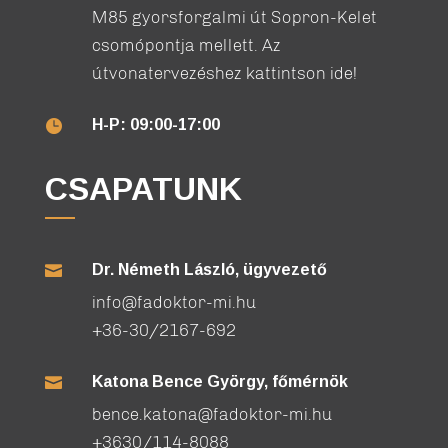
M85 gyorsforgalmi út Sopron-Kelet
csomópontja mellett. Az
útvonatervezéshez kattintson ide!
H-P: 09:00-17:00

CSAPATUNK
Dr. Németh László, ügyvezető

info@fadoktor-mi.hu
+36-30/2167-692
Katona Bence György, főmérnök

bence.katona@fadoktor-mi.hu
+3630/114-8088