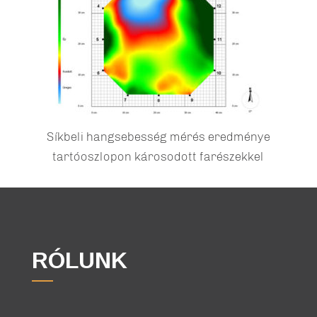
Síkbeli hangsebesség mérés eredménye
tartóoszlopon károsodott farészekkel
RÓLUNK