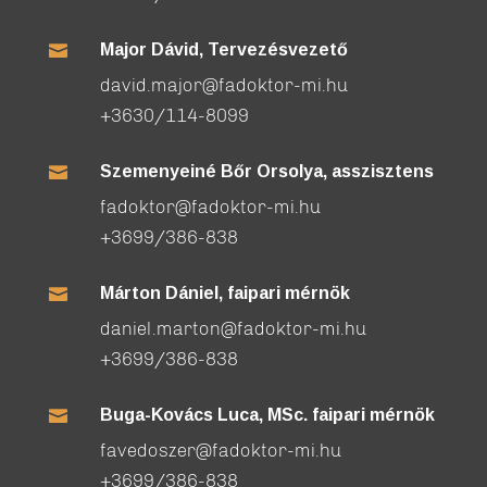
Major Dávid, Tervezésvezető

david.major@fadoktor-mi.hu
+3630/114-8099
Szemenyeiné Bőr Orsolya, asszisztens

fadoktor@fadoktor-mi.hu
+3699/386-838
Márton Dániel, faipari mérnök

daniel.marton@fadoktor-mi.hu
+3699/386-838
Buga-Kovács Luca, MSc. faipari mérnök

favedoszer@fadoktor-mi.hu
+3699/386-838