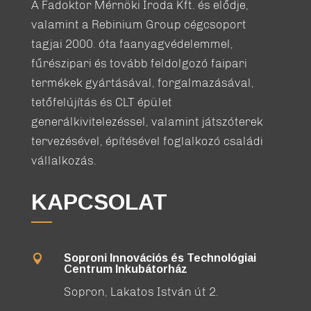
A Fadoktor Mérnöki Iroda Kft. és elődje,
valamint a Rebinium Group cégcsoport
tagjai 2000. óta faanyagvédelemmel,
fűrészipari és tovább feldolgozó faipari
termékek gyártásával, forgalmazásával,
tetőfelújítás és CLT épület
generálkivitelezéssel, valamint játszóterek
tervezésével, építésével foglalkozó családi
vállalkozás.
KAPCSOLAT
Soproni Innovációs és Technológiai

Centrum Inkubátorház
Sopron, Lakatos István út 2.