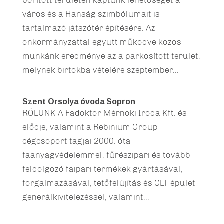
borított területen kaptunk lehetőséget a
város és a Hanság szimbólumait is
tartalmazó játszótér építésére. Az
önkormányzattal együtt működve közös
munkánk eredménye az a parkosított terület,
melynek birtokba vételére szeptember...
Szent Orsolya óvoda Sopron
RÓLUNK A Fadoktor Mérnöki Iroda Kft. és
elődje, valamint a Rebinium Group
cégcsoport tagjai 2000. óta
faanyagvédelemmel, fűrészipari és tovább
feldolgozó faipari termékek gyártásával,
forgalmazásával, tetőfelújítás és CLT épület
generálkivitelezéssel, valamint...